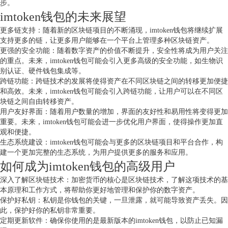
步。
imtoken钱包的未来展望
更多链支持：随着新的区块链项目的不断涌现，imtoken钱包将继续扩展
支持更多的链，让更多用户能够在一个平台上管理多种区块链资产。
更强的安全功能：随着数字资产的价值不断提升，安全性将成为用户关注
的重点。未来，imtoken钱包可能会引入更多高级的安全功能，如生物识
别认证、硬件钱包集成等。
跨链功能：跨链技术的发展将使得资产在不同区块链之间的转移更加便捷
和高效。未来，imtoken钱包可能会引入跨链功能，让用户可以在不同区
块链之间自由转移资产。
用户友好界面：随着用户数量的增加，界面的友好性和易用性将变得更加
重要。未来，imtoken钱包可能会进一步优化用户界面，使得操作更加直
观和便捷。
生态系统建设：imtoken钱包可能会与更多的区块链项目和平台合作，构
建一个更加完整的生态系统，为用户提供更多的服务和应用。
如何成为imtoken钱包的高级用户
深入了解区块链技术：加密货币的核心是区块链技术，了解这项技术的基
本原理和工作方式，将帮助你更好地管理和保护你的数字资产。
保护好私钥：私钥是你钱包的关键，一旦泄露，就可能导致资产丢失。因
此，保护好你的私钥非常重要。
定期更新软件：确保你使用的是最新版本的imtoken钱包，以防止已知漏